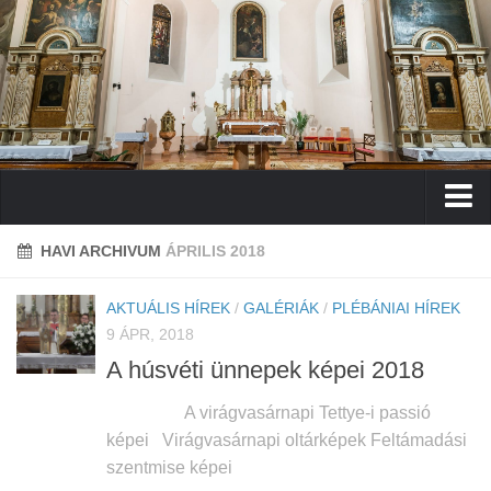
Főoldal
HAVI ARCHIVUM
ÁPRILIS 2018
Plébánia
AKTUÁLIS HÍREK
/
GALÉRIÁK
/
PLÉBÁNIAI HÍREK
Szolgálattevők
9 ÁPR, 2018
Tanácsosok testülete
A húsvéti ünnepek képei 2018
Kapcsolat
A virágvasárnapi Tettye-i passió
Hirdetések
képei Virágvasárnapi oltárképek Feltámadási
szentmise képei
A pécsi Szent Ágoston templom története