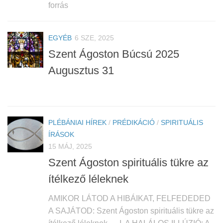
forrás
EGYÉB
6 SZE, 2025
Szent Ágoston Búcsú 2025
Augusztus 31
PLÉBÁNIAI HÍREK
/
PRÉDIKÁCIÓ
/
SPIRITUÁLIS
ÍRÁSOK
15 MÁJ, 2025
Szent Ágoston spirituális tükre az
ítélkező léleknek
AMIKOR LÁTOD A HIBÁIKAT, FELFEDEDED
A SAJÁTOD: Szent Ágoston spirituális tükre az