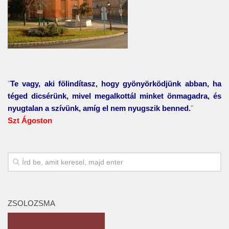
"
Te vagy, aki fölindítasz, hogy gyönyörködjünk abban, ha
téged dicsérünk, mivel megalkottál minket önmagadra, és
nyugtalan a szívünk, amíg el nem nyugszik benned.
"
Szt Ágoston
ZSOLOZSMA