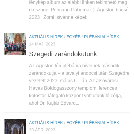
fénykép album az alábbi linken tekinthető meg
(köszönet Pillmann Gábornak ): Ágoston búcsú
2023 Zomi Istvánné képei:
AKTUÁLIS HÍREK
/
EGYÉB
/
PLÉBÁNIAI HÍREK
14 MÁJ, 2023
Szegedi zarándokutunk
Az Ágoston téri plébánia híveinek második
zarándokútja – a tavalyi andocsi után Szegedre
vezetett 2023. május 6 – án. Az alsóvárosi
Havas Boldogasszony templom, ferences
kolostor, látogató központ volt utunk fő célja,
ahol Dr. Kajtár Edvárd...
AKTUÁLIS HÍREK
/
EGYÉB
/
PLÉBÁNIAI HÍREK
20 ÁPR, 2023