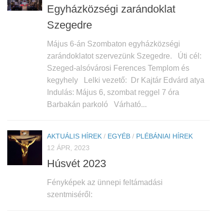
Egyházközségi zarándoklat
Szegedre
Május 6-án Szombaton egyházközségi
zarándoklatot szervezünk Szegedre. Úti cél:
Szeged-alsóvárosi Ferences Templom és
kegyhely Lelki vezető: Dr Kajtár Edvárd atya
Indulás: Május 6, szombat reggel 7 óra
Barbakán parkoló Várható...
AKTUÁLIS HÍREK
/
EGYÉB
/
PLÉBÁNIAI HÍREK
12 ÁPR, 2023
Húsvét 2023
Fényképek az ünnepi feltámadási
szentmiséről: