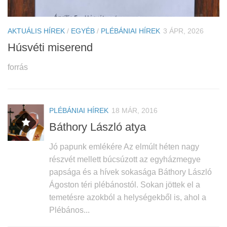
Gyakori Plébániai Kérdések
Plébániai Naptár
AKTUÁLIS HÍREK
/
EGYÉB
/
PLÉBÁNIAI HÍREK
3 ÁPR, 2026
A
Ige
Húsvéti miserend
J
Spirituális Írások
t
forrás
Galériák
fo
PLÉBÁNIAI HÍREK
18 MÁR, 2016
Báthory László atya
Jó papunk emlékére Az elmúlt héten nagy
részvét mellett búcsúzott az egyházmegye
papsága és a hívek sokasága Báthory László
Ágoston téri plébánostól. Sokan jöttek el a
temetésre azokból a helységekből is, ahol a
Plébános...