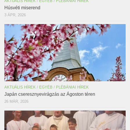
AKTUÁLIS HÍREK
/
EGYÉB
/
PLÉBÁNIAI HÍREK
Húsvéti miserend
3 ÁPR, 2026
AKTUÁLIS HÍREK
/
EGYÉB
/
PLÉBÁNIAI HÍREK
Japán cseresznyevirágzás az Ágoston téren
26 MÁR, 2026