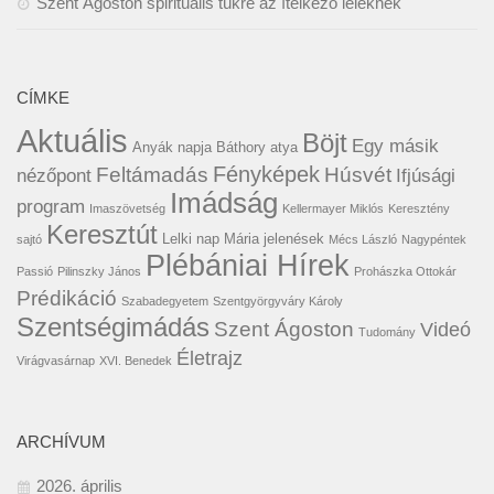
Szent Ágoston spirituális tükre az ítélkező léleknek
CÍMKE
Aktuális
Böjt
Egy másik
Anyák napja
Báthory atya
Fényképek
Húsvét
Feltámadás
nézőpont
Ifjúsági
Imádság
program
Imaszövetség
Kellermayer Miklós
Keresztény
Keresztút
Lelki nap
Mária jelenések
sajtó
Mécs László
Nagypéntek
Plébániai Hírek
Passió
Pilinszky János
Prohászka Ottokár
Prédikáció
Szabadegyetem
Szentgyörgyváry Károly
Szentségimádás
Szent Ágoston
Videó
Tudomány
Életrajz
Virágvasárnap
XVI. Benedek
ARCHÍVUM
2026. április