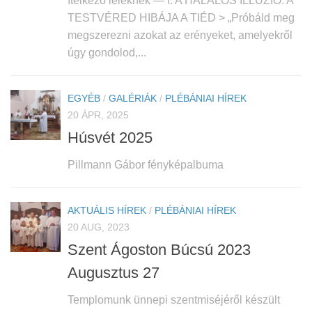
ítélkező léleknek — I. A HALÁLOS ILLÚZIÓ: A
TESTVÉRED HIBÁJA A TIÉD > „Próbáld meg
megszerezni azokat az erényeket, amelyekről
úgy gondolod,...
EGYÉB
/
GALÉRIÁK
/
PLÉBÁNIAI HÍREK
20 ÁPR, 2025
Húsvét 2025
Pillmann Gábor fényképalbuma
AKTUÁLIS HÍREK
/
PLÉBÁNIAI HÍREK
20 AUG, 2023
Szent Ágoston Búcsú 2023
Augusztus 27
Templomunk ünnepi szentmiséjéről készült